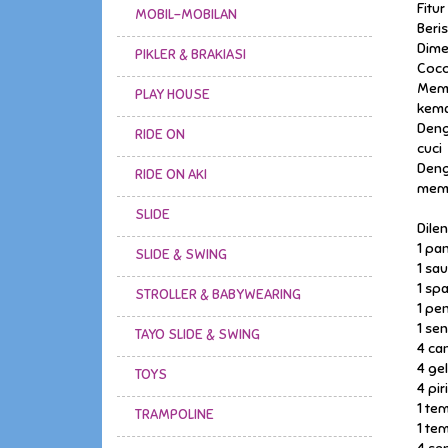
Fitur 
MOBIL-MOBILAN
Beris
Dime
PIKLER & BRAKIASI
Coco
Mema
PLAY HOUSE
kema
Deng
RIDE ON
cuci
Deng
RIDE ON AKI
mem
SLIDE
Dile
1 pan
SLIDE & SWING
1 sa
1 sp
STROLLER & BABYWEARING
1 pe
1 se
TAYO SLIDE & SWING
4 ca
4 ge
TOYS
4 pir
1 te
TRAMPOLINE
1 te