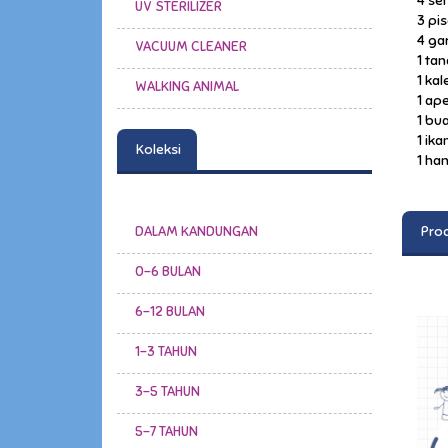
4 se
UV STERILIZER
3 pi
4 ga
VACUUM CLEANER
1 ta
1 ka
WALKING ANIMAL
1 ape
1 bua
1 ika
Koleksi
1 ha
DALAM KANDUNGAN
Prod
0-6 BULAN
6-12 BULAN
1-3 TAHUN
3-5 TAHUN
5-7 TAHUN