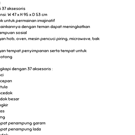
:
i 37 aksesoris
nsi: W 47 x H 95 x D 53 cm
k untuk permainan imajinatif
inkannya dengan teman dapat meningkatkan
mpuan sosial
an hob, oven, mesin pencuci piring, microwave, bak
an tempat penyimpanan serta tempat untuk
otong
ngkapi dengan 37 aksesoris :
ci
ucepan
atula
ncedok
ndok besar
ngkir
las
ing
mpat penampung garam
mpat penampung lada