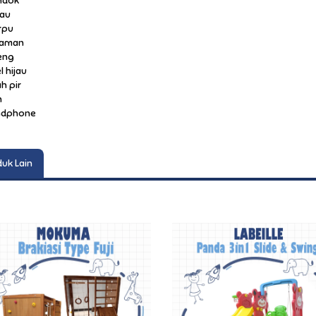
ndok
sau
rpu
naman
leng
l hijau
h pir
n
ndphone
uk Lain