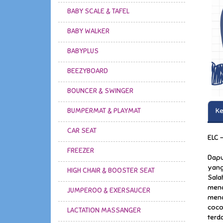
BABY SCALE & TAFEL
BABY WALKER
BABYPLUS
BEEZYBOARD
BOUNCER & SWINGER
BUMPERMAT & PLAYMAT
Ke
CAR SEAT
ELC -
FREEZER
Dapu
yang
HIGH CHAIR & BOOSTER SEAT
Sala
mend
JUMPEROO & EXERSAUCER
mend
coco
LACTATION MASSANGER
terd