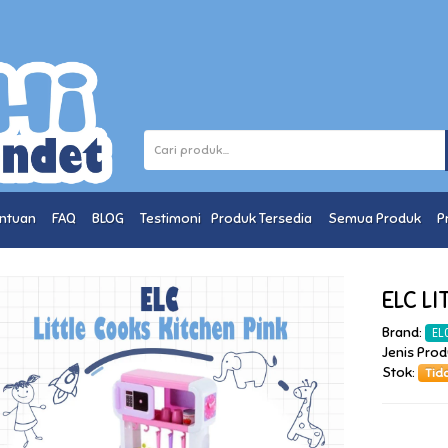
entuan
FAQ
BLOG
Testimoni
Produk Tersedia
Semua Produk
P
ELC L
Brand:
EL
Jenis Prod
Stok:
Tid