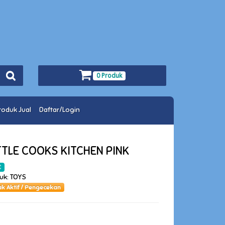
0 Produk
roduk Jual
Daftar/Login
ITTLE COOKS KITCHEN PINK
C
uk: TOYS
ak Aktif / Pengecekan