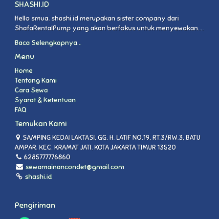
SHASHI.ID
Hello smua, shashi.id merupakan sister company dari
ShafaRentalPump yang akan berfokus untuk menyewakan....
Baca Selengkapnya...
Menu
Home
Tentang Kami
Cara Sewa
Syarat & Ketentuan
FAQ
Temukan Kami
SAMPING KEDAI LAKTASI, GG. H. LATIF NO.19, RT.3/RW.3, BATU
AMPAR, KEC. KRAMAT JATI, KOTA JAKARTA TIMUR 13520
6285777776860
sewamainancondet@gmail.com
shashi.id
Pengiriman