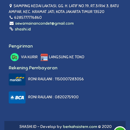
SAMPING KEDAI LAKTASI, GG. H. LATIF NO.19, RT.3/RW.3, BATU
AMPAR, KEC. KRAMAT JATI, KOTA JAKARTA TIMUR 13520
6285777776860
sewamainancondet@gmail.com
shashi.id
Pengiriman
VIA KURIR
LANGSUNG KE TOKO
Rekening Pembayaran
RONI RAULANI : 1150007283056
RONI RAULANI : 0820275900
SHASHI.ID - Develop by
berkahsistem.com
© 2020