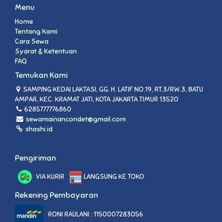
Menu
Home
Tentang Kami
Cara Sewa
Syarat & Ketentuan
FAQ
Temukan Kami
SAMPING KEDAI LAKTASI, GG. H. LATIF NO.19, RT.3/RW.3, BATU
AMPAR, KEC. KRAMAT JATI, KOTA JAKARTA TIMUR 13520
6285777776860
sewamainancondet@gmail.com
shashi.id
Pengiriman
VIA KURIR
LANGSUNG KE TOKO
Rekening Pembayaran
RONI RAULANI : 1150007283056