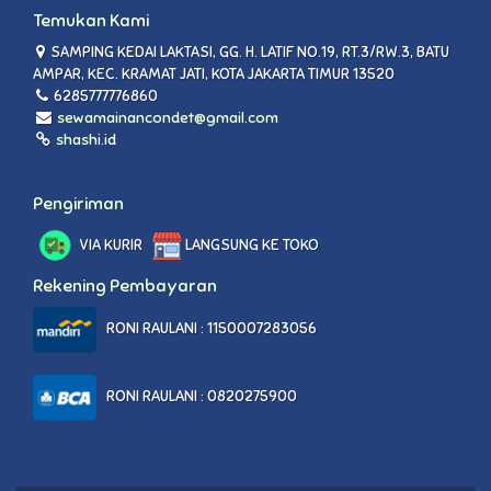
Temukan Kami
SAMPING KEDAI LAKTASI, GG. H. LATIF NO.19, RT.3/RW.3, BATU
AMPAR, KEC. KRAMAT JATI, KOTA JAKARTA TIMUR 13520
6285777776860
sewamainancondet@gmail.com
shashi.id
Pengiriman
VIA KURIR
LANGSUNG KE TOKO
Rekening Pembayaran
RONI RAULANI : 1150007283056
RONI RAULANI : 0820275900