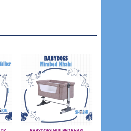
ADY
BABYDOES MINI BED KHAKI