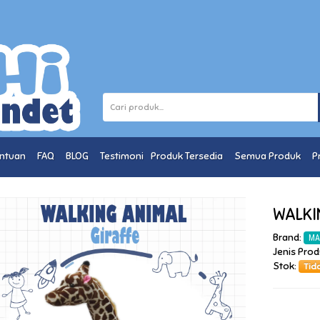
entuan
FAQ
BLOG
Testimoni
Produk Tersedia
Semua Produk
P
WALKI
Brand:
MA
Jenis Pro
Stok:
Tid