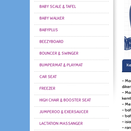
BABY SCALE & TAFEL
BABY WALKER
BABYPLUS
BEEZYBOARD
BOUNCER & SWINGER
BUMPERMAT & PLAYMAT
Ke
CAR SEAT
- Ma
dike
FREEZER
- Ma
kemb
HIGH CHAIR & BOOSTER SEAT
- Me
- bah
JUMPEROO & EXERSAUCER
- ba
- isi
LACTATION MASSANGER
- ran