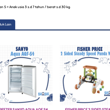
n S = Anak usia 3 s.d 7 tahun / berat s.d 30 kg
uk Lain
REEZER SANYO AQUA AQF S4
FISHER PRICE 2 SIDED STE