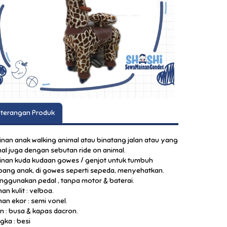
terangan Produk
inan anak walking animal atau binatang jalan atau yang
nal juga dengan sebutan ride on animal.
inan kuda kudaan gowes / genjot untuk tumbuh
ang anak, di gowes seperti sepeda, menyehatkan.
nggunakan pedal , tanpa motor & baterai.
an kulit : velboa.
han ekor : semi vonel.
an : busa & kapas dacron.
gka : besi